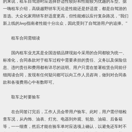
的来说，租车自驾游时应选择舒适性较好和性能较为优越的车型。据
一嗨租车介绍，高级越野轿车无论是性能还是舒适度，都是自驾游的
首选。大众化家用轿车舒适度更高，但性能难以应付复杂路况，“我们
新上线的Jeep指南者性能十分出众，因此受到了自驾游用户的追捧。”
租车合同需细读
国内租车业尤其是全国连锁品牌现如今采用的合同都较为统一、
标准化，合同条款对于租车过程中需要承担的责任、义务以及保险信
息、违约责任和费用都有详尽的说明。用户只需在签署租赁合同前仔
细阅读合同，发现有任何疑问都可以向工作人员咨询，做到对合同条
款和各项费用心中有数即可。
取车之时要验车
在合同签订完后，工作人员会带用户验车。此时，用户需仔细检
查车况，从内饰、油表、灯光、电器到外观、轮胎、油箱、后备箱
等，一一细查，然后才能在验车单对应选项上确认，以避免还车时不