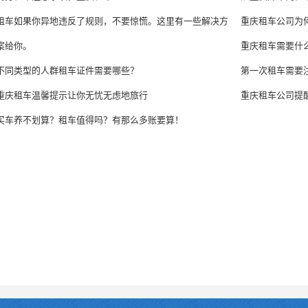
租车如果你异地违反了规则，不要惊慌。这里有一些解决方
重庆租车公司为
案给你。
重庆租车需要什
不同类型的人群租车证件需要哪些？
第一次租车需要
重庆租车温馨提示让你无忧无虑地旅行
重庆租车公司提
买车养不划算？租车值得吗？有那么多账要算！