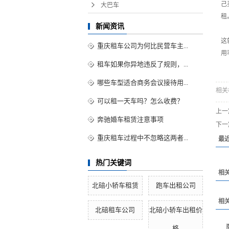
己
大巴车
租
新闻资讯
这
重庆租车公司为何比民营车主...
用
租车如果你异地违反了规则，...
哪些车型适合商务会议接待用...
相关
可以租一天车吗？怎么收费？
上一
奔驰婚车租赁注意事项
下一
重庆租车过程中不忽略这两者...
最
热门关键词
相
北碚小轿车租赁
跑车出租公司
相
北碚租车公司
北碚小轿车出租价
格