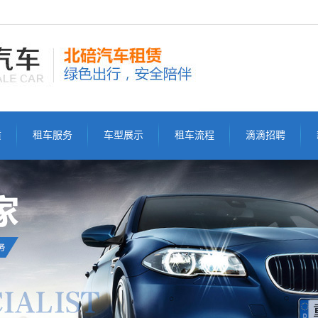
质
租车服务
车型展示
租车流程
滴滴招聘
租车服务
商务车
租车流程
滴滴招聘
小轿车
豪华跑车
SUV租车
中巴车
大巴车