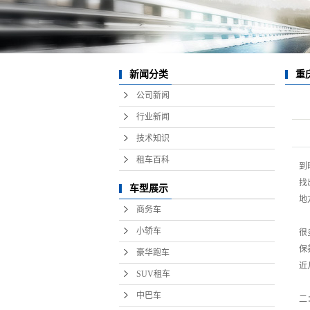
新闻分类
重
公司新闻
好处
行业新闻
技术知识
租车百科
到
找
车型展示
地
商务车
小轿车
很
保
豪华跑车
近
SUV租车
中巴车
二