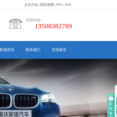
企业分站
|
网站地图
|
RSS
|
XML
13508382789
新闻资讯
联系我们
在线留言
公司新闻
联系我们
行业新闻
技术知识
租车百科
在
线
客