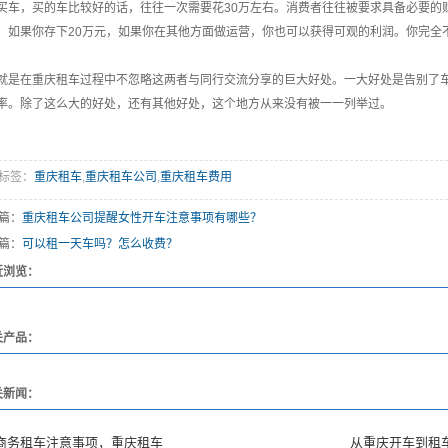
买车，买的车比较好的话，往往一次需要花30万左右。消费者往往被要求具备必要的财
。如果你存下20万元，如果你在其他方面做运营，你也可以获得可观的利润。你完全
就是在重庆租车过程中不忽略这两者与同行交流分享的巨大好处。一大好处是告别了
率。除了这么大的好处，还有其他好处，这个地方从来没有被一一列举过。
标签：
重庆租车
,
重庆租车公司
,
重庆租车费用
篇：
重庆租车公司提醒女性开车注意事项有哪些？
篇：
可以租一天车吗？怎么收费？
近浏览：
关产品：
关新闻：
商务租车注意事项，重庆租车
​从重庆开车到租