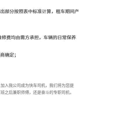
。加入我公司成为快车司机，我们将为您提
下班之后兼职师傅，还是奋斗的专职司机，