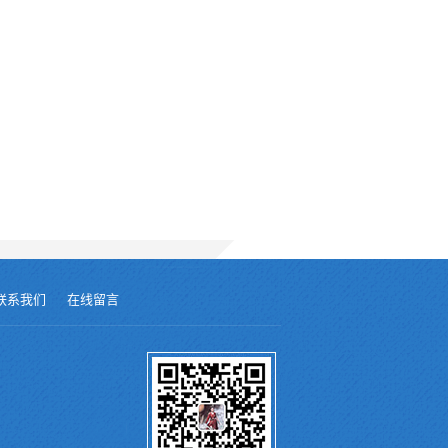
联系我们
在线留言