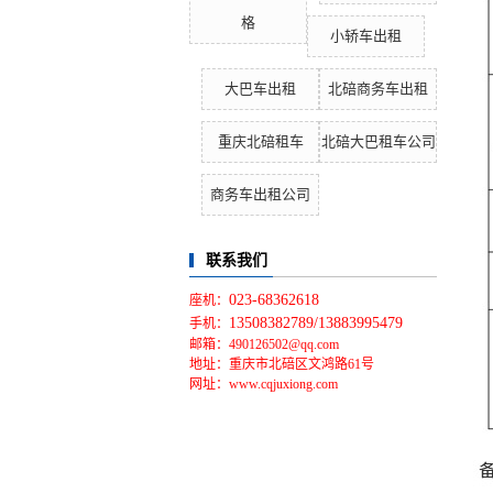
格
小轿车出租
大巴车出租
北碚商务车出租
重庆北碚租车
北碚大巴租车公司
商务车出租公司
联系我们
023-68362618
座机：
13508382789/13883995479
手机：
邮箱：490126502@qq.com
地址：重庆市北碚区文鸿路61号
网址：www.cqjuxiong.com