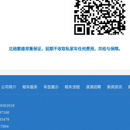
北碚聚雄郑重保证，前期不收取私家车任何费用，并给与保障。
公司简介
租车服务
车型展示
租车流程
滴滴招聘
新闻资讯
362618
160
3995479
047694