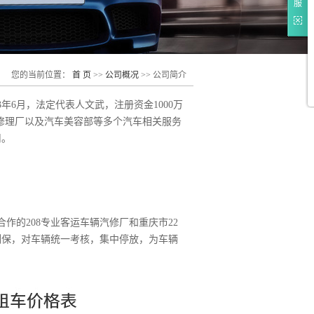
服
您的当前位置：
首 页
>>
公司概况
>>
公司简介
3年6月，法定代表人文武，注册资金1000万
车修理厂以及汽车美容部等多个汽车相关服务
司。
作的208专业客运车辆汽修厂和重庆市22
例保，对车辆统一考核，集中停放，为车辆