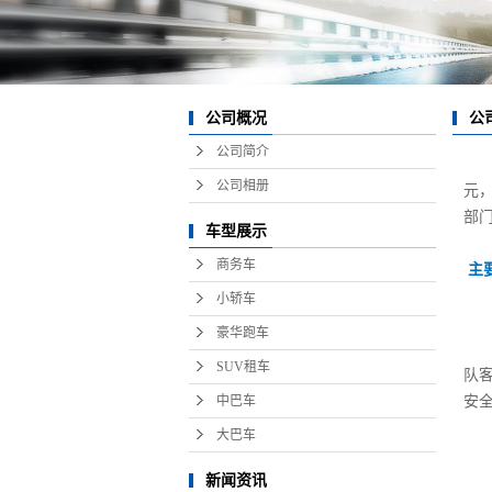
公司概况
公
公司简介
公司相册
元
部
车型展示
商务车
主
小
小轿车
豪华跑车
SUV租车
队
中巴车
安
大巴车
新闻资讯